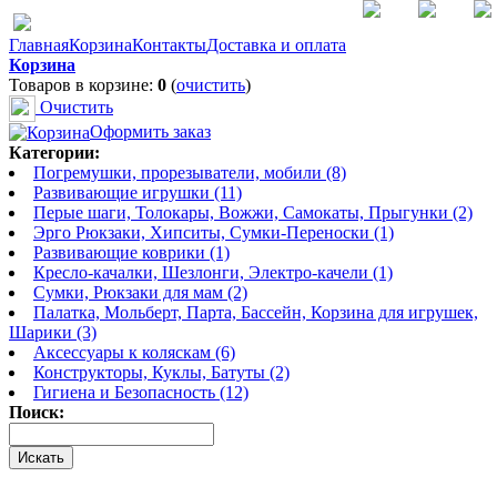
Главная
Корзина
Контакты
Доставка и оплата
Корзина
Товаров в корзине:
0
(
очистить
)
Очистить
Оформить заказ
Категории:
Погремушки, прорезыватели, мобили (8)
Развивающие игрушки (11)
Перые шаги, Толокары, Вожжи, Самокаты, Прыгунки (2)
Эрго Рюкзаки, Хипситы, Сумки-Переноски (1)
Развивающие коврики (1)
Кресло-качалки, Шезлонги, Электро-качели (1)
Сумки, Рюкзаки для мам (2)
Палатка, Мольберт, Парта, Бассейн, Корзина для игрушек,
Шарики (3)
Аксессуары к коляскам (6)
Конструкторы, Куклы, Батуты (2)
Гигиена и Безопасность (12)
Поиск: