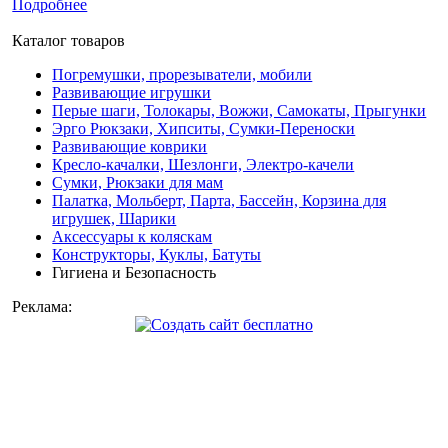
Подробнее
Каталог товаров
Погремушки, прорезыватели, мобили
Развивающие игрушки
Перые шаги, Толокары, Вожжи, Самокаты, Прыгунки
Эрго Рюкзаки, Хипситы, Сумки-Переноски
Развивающие коврики
Кресло-качалки, Шезлонги, Электро-качели
Сумки, Рюкзаки для мам
Палатка, Мольберт, Парта, Бассейн, Корзина для
игрушек, Шарики
Аксессуары к коляскам
Конструкторы, Куклы, Батуты
Гигиена и Безопасность
Реклама: