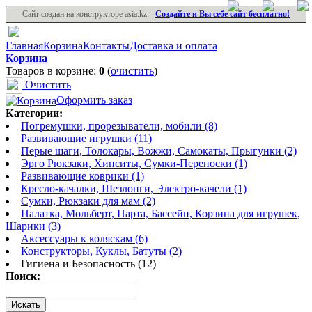
Сайт создан на конструкторе asia.kz.
Создайте и Вы себе сайт бесплатно!
Главная
Корзина
Контакты
Доставка и оплата
Корзина
Товаров в корзине:
0
(
очистить
)
Очистить
Оформить заказ
Категории:
Погремушки, прорезыватели, мобили (8)
Развивающие игрушки (11)
Перые шаги, Толокары, Вожжи, Самокаты, Прыгунки (2)
Эрго Рюкзаки, Хипситы, Сумки-Переноски (1)
Развивающие коврики (1)
Кресло-качалки, Шезлонги, Электро-качели (1)
Сумки, Рюкзаки для мам (2)
Палатка, Мольберт, Парта, Бассейн, Корзина для игрушек,
Шарики (3)
Аксессуары к коляскам (6)
Конструкторы, Куклы, Батуты (2)
Гигиена и Безопасность (12)
Поиск: