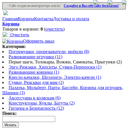
Сайт создан на конструкторе asia.kz.
Создайте и Вы себе сайт бесплатно!
Главная
Корзина
Контакты
Доставка и оплата
Корзина
Товаров в корзине:
0
(
очистить
)
Очистить
Оформить заказ
Категории:
Погремушки, прорезыватели, мобили (8)
Развивающие игрушки (11)
Перые шаги, Толокары, Вожжи, Самокаты, Прыгунки (2)
Эрго Рюкзаки, Хипситы, Сумки-Переноски (1)
Развивающие коврики (1)
Кресло-качалки, Шезлонги, Электро-качели (1)
Сумки, Рюкзаки для мам (2)
Палатка, Мольберт, Парта, Бассейн, Корзина для игрушек,
Шарики (3)
Аксессуары к коляскам (6)
Конструкторы, Куклы, Батуты (2)
Гигиена и Безопасность (12)
Поиск: