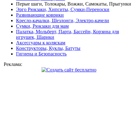
Перые шаги, Толокары, Вожжи, Самокаты, Прыгунки
Эрго Рюкзаки, Хипситы, Сумки-Переноски
Развивающие коврики
Кресло-качалки, Шезлонги, Электро-качели
Сумки, Рюкзаки для мам
Палатка, Мольберт, Парта, Бассейн, Корзина для
игрушек, Шарики
Аксессуары к коляскам
Конструкторы, Куклы, Батуты
Гигиена и Безопасность
Реклама: