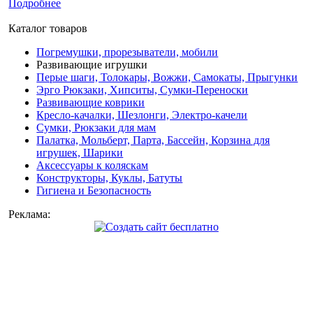
Подробнее
Каталог товаров
Погремушки, прорезыватели, мобили
Развивающие игрушки
Перые шаги, Толокары, Вожжи, Самокаты, Прыгунки
Эрго Рюкзаки, Хипситы, Сумки-Переноски
Развивающие коврики
Кресло-качалки, Шезлонги, Электро-качели
Сумки, Рюкзаки для мам
Палатка, Мольберт, Парта, Бассейн, Корзина для
игрушек, Шарики
Аксессуары к коляскам
Конструкторы, Куклы, Батуты
Гигиена и Безопасность
Реклама: