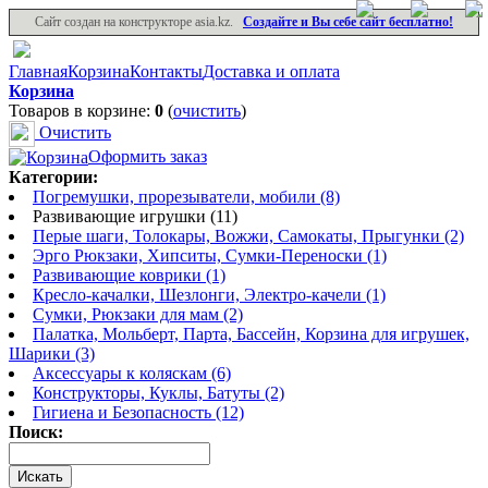
Сайт создан на конструкторе asia.kz.
Создайте и Вы себе сайт бесплатно!
Главная
Корзина
Контакты
Доставка и оплата
Корзина
Товаров в корзине:
0
(
очистить
)
Очистить
Оформить заказ
Категории:
Погремушки, прорезыватели, мобили (8)
Развивающие игрушки (11)
Перые шаги, Толокары, Вожжи, Самокаты, Прыгунки (2)
Эрго Рюкзаки, Хипситы, Сумки-Переноски (1)
Развивающие коврики (1)
Кресло-качалки, Шезлонги, Электро-качели (1)
Сумки, Рюкзаки для мам (2)
Палатка, Мольберт, Парта, Бассейн, Корзина для игрушек,
Шарики (3)
Аксессуары к коляскам (6)
Конструкторы, Куклы, Батуты (2)
Гигиена и Безопасность (12)
Поиск: