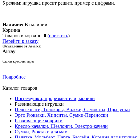
5 режим: игрушка просит решить пример с цифрами.
Наличие:
В наличии
Корзина
Товаров в корзине:
0
(
очистить
)
Перейти к заказу
Объявление от Asia.kz:
Array
Салон красоты тараз
Подробнее
Каталог товаров
Погремушки, прорезыватели, мобили
Развивающие игрушки
Перые шаги, Толокары, Вожжи, Самокаты, Прыгунки
Эрго Рюкзаки, Хипситы, Сумки-Переноски
Развивающие коврики
Кресло-качалки, Шезлонги, Электро-качели
Сумки, Рюкзаки для мам
Палатка, Мольберт, Парта, Бассейн, Корзина для игруше